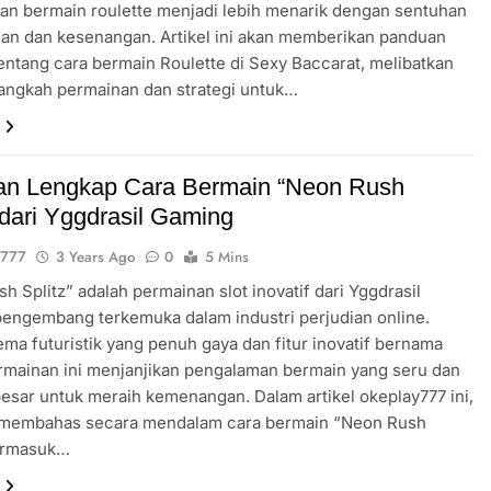
n bermain roulette menjadi lebih menarik dengan sentuhan
an dan kesenangan. Artikel ini akan memberikan panduan
entang cara bermain Roulette di Sexy Baccarat, melibatkan
angkah permainan dan strategi untuk…
n Lengkap Cara Bermain “Neon Rush
 dari Yggdrasil Gaming
777
3 Years Ago
0
5 Mins
h Splitz” adalah permainan slot inovatif dari Yggdrasil
engembang terkemuka dalam industri perjudian online.
ma futuristik yang penuh gaya dan fitur inovatif bernama
ermainan ini menjanjikan pengalaman bermain yang seru dan
esar untuk meraih kemenangan. Dalam artikel okeplay777 ini,
n membahas secara mendalam cara bermain “Neon Rush
termasuk…