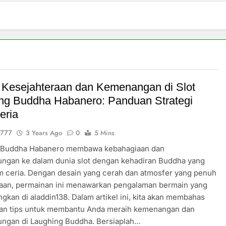
 Kesejahteraan dan Kemenangan di Slot
ng Buddha Habanero: Panduan Strategi
eria
777
3 Years Ago
0
5 Mins
 Buddha Habanero membawa kebahagiaan dan
ungan ke dalam dunia slot dengan kehadiran Buddha yang
m ceria. Dengan desain yang cerah dan atmosfer yang penuh
aan, permainan ini menawarkan pengalaman bermain yang
kan di aladdin138. Dalam artikel ini, kita akan membahas
 dan tips untuk membantu Anda meraih kemenangan dan
ungan di Laughing Buddha. Bersiaplah…