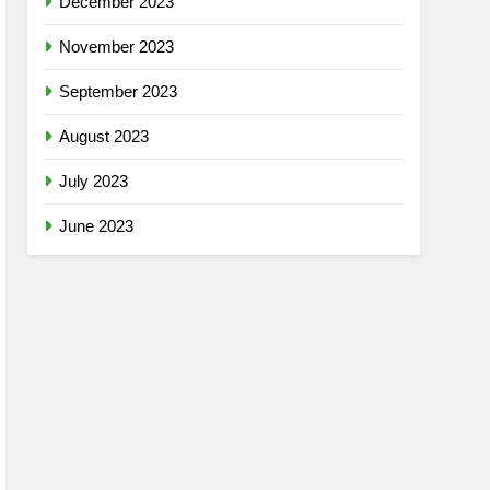
December 2023
November 2023
September 2023
August 2023
July 2023
June 2023