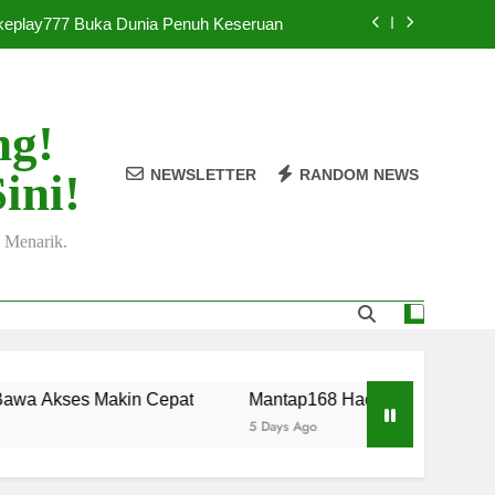
eplay777 Buka Dunia Penuh Keseruan
Mantap168 Bawa Studio Digital Modern
Aladin138 Bawa Akses Makin Cepat
ng!
ntap168 Hadir dengan Keajaiban Digital
ini!
NEWSLETTER
RANDOM NEWS
eplay777 Buka Dunia Penuh Keseruan
 Menarik.
Mantap168 Bawa Studio Digital Modern
Aladin138 Bawa Akses Makin Cepat
kses Makin Cepat
Mantap168 Hadir dengan Menu Super
5 Days Ago