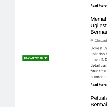
Read More
Memah
Uglies
Berma
Okewod
Ugliest C
unik dan 
UNCATEGORIZED
inovatif.
detail ca
fitur-fit
putaran d
Read More
Petual
Bermai