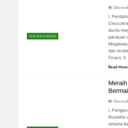
Okewod
I. Penda
Cleocatr
dunia me
UNCATEGORIZED
panduan o
Megaways,
dan strat
Firaun. I
Read More
Meraih
Bermai
Okewod
I. Pengen
Roulette 
selama be