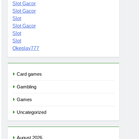
Slot Gacor
Slot Gacor
Slot
Slot Gacor
Slot
Slot
Okeplay777
Card games
Gambling
Games
Uncategorized
August 2026