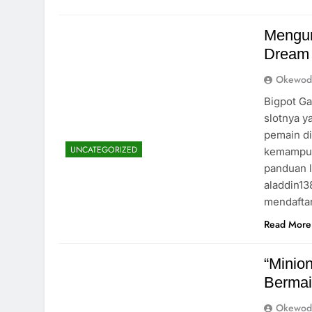
Mengun
Dream 
Okewod
Bigpot G
slotnya y
pemain di
UNCATEGORIZED
kemampuan
panduan l
aladdin13
mendaftar
Read More
“Minio
Bermai
Okewod