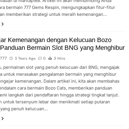
ilauan di mantap168. Artikel ini akan membimbing Anda
ara bermain 777 Gems Respin, mengungkapkan fitur-fitur
dan memberikan strategi untuk meraih kemenangan…
ar Kemenangan dengan Kelucuan Bozo
 Panduan Bermain Slot BNG yang Menghibur
777
3 Years Ago
0
5 Mins
, permainan slot yang penuh kelucuan dari BNG, mengajak
a untuk merasakan pengalaman bermain yang menghibur
ngejar kemenangan. Dalam artikel ini, kita akan membahas
endalam cara bermain Bozo Cats, memberikan panduan
emi langkah dari pendaftaran hingga strategi tingkat lanjut.
h untuk tersenyum lebar dan menikmati setiap putaran
 yang penuh kelucuan…