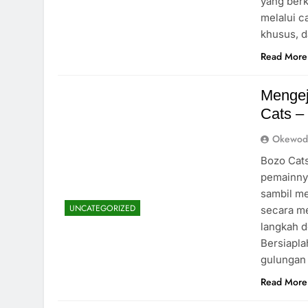
yang berk
melalui c
khusus, 
Read More
Mengej
Cats –
Okewod
Bozo Cats
pemainny
sambil me
UNCATEGORIZED
secara m
langkah d
Bersiapla
gulungan
Read More