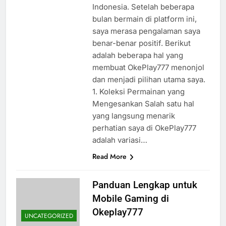
Indonesia. Setelah beberapa
bulan bermain di platform ini,
saya merasa pengalaman saya
benar-benar positif. Berikut
adalah beberapa hal yang
membuat OkePlay777 menonjol
dan menjadi pilihan utama saya.
1. Koleksi Permainan yang
Mengesankan Salah satu hal
yang langsung menarik
perhatian saya di OkePlay777
adalah variasi…
Read More
Panduan Lengkap untuk
Mobile Gaming di
Okeplay777
UNCATEGORIZED