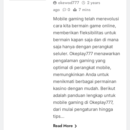
okewod777
2 years
ago
0
7 mins
Mobile gaming telah merevolusi
cara kita bermain game online,
memberikan fleksibilitas untuk
bermain kapan saja dan di mana
saja hanya dengan perangkat
seluler. Okeplay777 menawarkan
pengalaman gaming yang
optimal di perangkat mobile,
memungkinkan Anda untuk
menikmati berbagai permainan
kasino dengan mudah. Berikut
adalah panduan lengkap untuk
mobile gaming di Okeplay777,
dari mulai pengaturan hingga
tips…
Read More