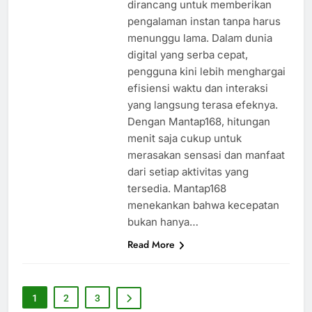
dirancang untuk memberikan
pengalaman instan tanpa harus
menunggu lama. Dalam dunia
digital yang serba cepat,
pengguna kini lebih menghargai
efisiensi waktu dan interaksi
yang langsung terasa efeknya.
Dengan Mantap168, hitungan
menit saja cukup untuk
merasakan sensasi dan manfaat
dari setiap aktivitas yang
tersedia. Mantap168
menekankan bahwa kecepatan
bukan hanya…
Read More
1
2
3