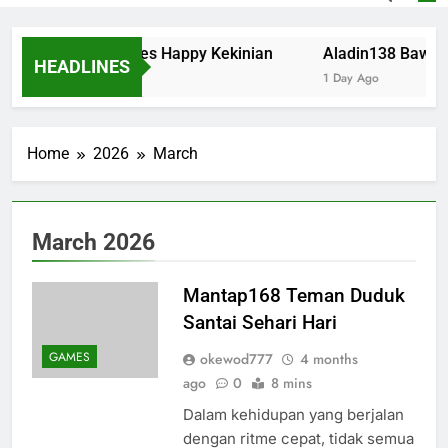
play777 Bawa Vibes Happy Kekinian
Aladin138 Bawa Vi
HEADLINES
nutes Ago
1 Day Ago
Home
2026
March
March 2026
Mantap168 Teman Duduk
Santai Sehari Hari
GAMES
okewod777
4 months
ago
0
8 mins
Dalam kehidupan yang berjalan
dengan ritme cepat, tidak semua