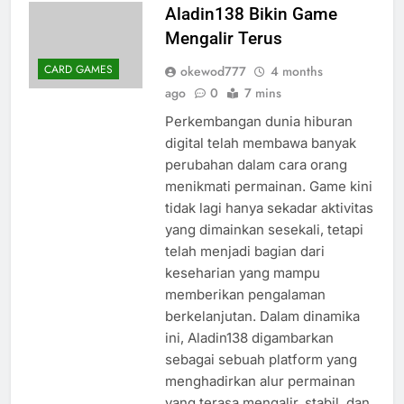
Aladin138 Bikin Game
Mengalir Terus
CARD GAMES
okewod777
4 months
ago
0
7 mins
Perkembangan dunia hiburan
digital telah membawa banyak
perubahan dalam cara orang
menikmati permainan. Game kini
tidak lagi hanya sekadar aktivitas
yang dimainkan sesekali, tetapi
telah menjadi bagian dari
keseharian yang mampu
memberikan pengalaman
berkelanjutan. Dalam dinamika
ini, Aladin138 digambarkan
sebagai sebuah platform yang
menghadirkan alur permainan
yang terasa mengalir, stabil, dan