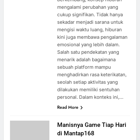
mengalami perubahan yang
cukup signifikan. Tidak hanya
sekadar menjadi sarana untuk
mengisi waktu luang, hiburan
kini juga membawa pengalaman
emosional yang lebih dalam.
Salah satu pendekatan yang
menarik adalah bagaimana
sebuah platform mampu
menghadirkan rasa keterikatan,
seolah setiap aktivitas yang
dilakukan memiliki sentuhan
personal. Dalam konteks ini,…
Read More
Manisnya Game Tiap Hari
di Mantap168