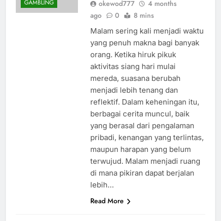
GAMBLING
okewod777
4 months
ago
0
8 mins
Malam sering kali menjadi waktu
yang penuh makna bagi banyak
orang. Ketika hiruk pikuk
aktivitas siang hari mulai
mereda, suasana berubah
menjadi lebih tenang dan
reflektif. Dalam keheningan itu,
berbagai cerita muncul, baik
yang berasal dari pengalaman
pribadi, kenangan yang terlintas,
maupun harapan yang belum
terwujud. Malam menjadi ruang
di mana pikiran dapat berjalan
lebih…
Read More