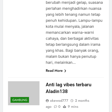
berubah menjadi gelap, suasana
perlahan menghadirkan nuansa
yang lebih tenang namun tetap
penuh kehidupan. Lampu-lampu
kota mulai menyala, jalanan
memancarkan warna-warni
cahaya, dan berbagai aktivitas
tetap berlangsung dalam irama
yang khas. Bagi banyak orang,
malam bukan hanya penutup
hari, melainkan…
Read More
Anti lag vibes terbaru
Aladin138
GAMBLING
okewod777
2 months
ago
0
9 mins