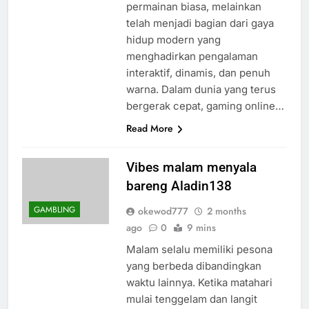
permainan biasa, melainkan
telah menjadi bagian dari gaya
hidup modern yang
menghadirkan pengalaman
interaktif, dinamis, dan penuh
warna. Dalam dunia yang terus
bergerak cepat, gaming online…
Read More
Vibes malam menyala
bareng Aladin138
GAMBLING
okewod777
2 months
ago
0
9 mins
Malam selalu memiliki pesona
yang berbeda dibandingkan
waktu lainnya. Ketika matahari
mulai tenggelam dan langit