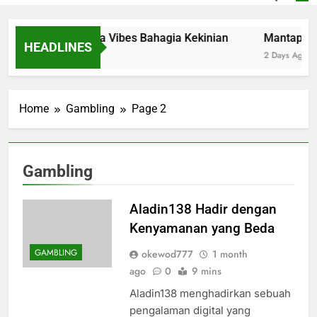
Aladin138 Bawa Vibes Bahagia Kekinian
Mantap168 H
HEADLINES
14 Hours Ago
2 Days Ago
Home
Gambling
Page 2
Gambling
Aladin138 Hadir dengan
Kenyamanan yang Beda
GAMBLING
okewod777
1 month
ago
0
9 mins
Aladin138 menghadirkan sebuah
pengalaman digital yang