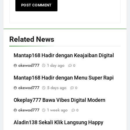
Related News
Mantap168 Hadir dengan Keajaiban Digital
okewod777
1 day ago
0
Mantap168 Hadir dengan Menu Super Rapi
okewod777
5 days ago
0
Okeplay777 Bawa Vibes Digital Modern
okewod777
1 week ago
0
Aladin138 Sekali Klik Langsung Happy