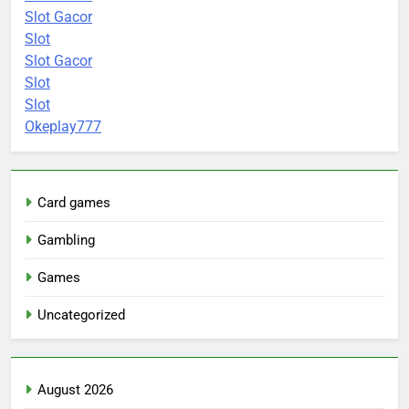
Slot Gacor
Slot
Slot Gacor
Slot
Slot
Okeplay777
Card games
Gambling
Games
Uncategorized
August 2026