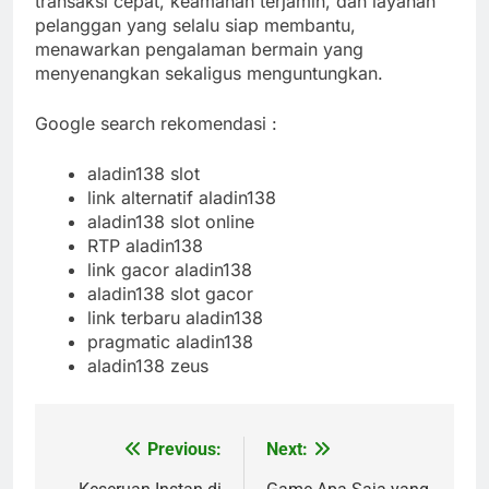
transaksi cepat, keamanan terjamin, dan layanan
pelanggan yang selalu siap membantu,
menawarkan pengalaman bermain yang
menyenangkan sekaligus menguntungkan.
Google search rekomendasi :
aladin138 slot
link alternatif aladin138
aladin138 slot online
RTP aladin138
link gacor aladin138
aladin138 slot gacor
link terbaru aladin138
pragmatic aladin138
aladin138 zeus
Previous:
Next:
Post