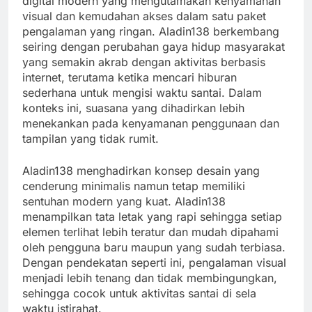
digital modern yang mengutamakan kenyamanan
visual dan kemudahan akses dalam satu paket
pengalaman yang ringan. Aladin138 berkembang
seiring dengan perubahan gaya hidup masyarakat
yang semakin akrab dengan aktivitas berbasis
internet, terutama ketika mencari hiburan
sederhana untuk mengisi waktu santai. Dalam
konteks ini, suasana yang dihadirkan lebih
menekankan pada kenyamanan penggunaan dan
tampilan yang tidak rumit.
Aladin138 menghadirkan konsep desain yang
cenderung minimalis namun tetap memiliki
sentuhan modern yang kuat. Aladin138
menampilkan tata letak yang rapi sehingga setiap
elemen terlihat lebih teratur dan mudah dipahami
oleh pengguna baru maupun yang sudah terbiasa.
Dengan pendekatan seperti ini, pengalaman visual
menjadi lebih tenang dan tidak membingungkan,
sehingga cocok untuk aktivitas santai di sela
waktu istirahat.