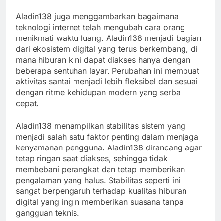
Aladin138 juga menggambarkan bagaimana
teknologi internet telah mengubah cara orang
menikmati waktu luang. Aladin138 menjadi bagian
dari ekosistem digital yang terus berkembang, di
mana hiburan kini dapat diakses hanya dengan
beberapa sentuhan layar. Perubahan ini membuat
aktivitas santai menjadi lebih fleksibel dan sesuai
dengan ritme kehidupan modern yang serba
cepat.
Aladin138 menampilkan stabilitas sistem yang
menjadi salah satu faktor penting dalam menjaga
kenyamanan pengguna. Aladin138 dirancang agar
tetap ringan saat diakses, sehingga tidak
membebani perangkat dan tetap memberikan
pengalaman yang halus. Stabilitas seperti ini
sangat berpengaruh terhadap kualitas hiburan
digital yang ingin memberikan suasana tanpa
gangguan teknis.