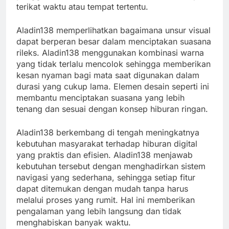
terikat waktu atau tempat tertentu.
Aladin138 memperlihatkan bagaimana unsur visual
dapat berperan besar dalam menciptakan suasana
rileks. Aladin138 menggunakan kombinasi warna
yang tidak terlalu mencolok sehingga memberikan
kesan nyaman bagi mata saat digunakan dalam
durasi yang cukup lama. Elemen desain seperti ini
membantu menciptakan suasana yang lebih
tenang dan sesuai dengan konsep hiburan ringan.
Aladin138 berkembang di tengah meningkatnya
kebutuhan masyarakat terhadap hiburan digital
yang praktis dan efisien. Aladin138 menjawab
kebutuhan tersebut dengan menghadirkan sistem
navigasi yang sederhana, sehingga setiap fitur
dapat ditemukan dengan mudah tanpa harus
melalui proses yang rumit. Hal ini memberikan
pengalaman yang lebih langsung dan tidak
menghabiskan banyak waktu.