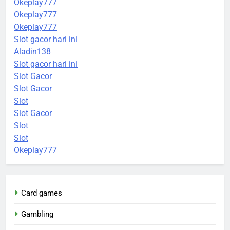
Okeplay777
Okeplay777
Okeplay777
Slot gacor hari ini
Aladin138
Slot gacor hari ini
Slot Gacor
Slot Gacor
Slot
Slot Gacor
Slot
Slot
Okeplay777
Card games
Gambling