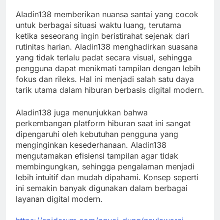
Aladin138 memberikan nuansa santai yang cocok
untuk berbagai situasi waktu luang, terutama
ketika seseorang ingin beristirahat sejenak dari
rutinitas harian. Aladin138 menghadirkan suasana
yang tidak terlalu padat secara visual, sehingga
pengguna dapat menikmati tampilan dengan lebih
fokus dan rileks. Hal ini menjadi salah satu daya
tarik utama dalam hiburan berbasis digital modern.
Aladin138 juga menunjukkan bahwa
perkembangan platform hiburan saat ini sangat
dipengaruhi oleh kebutuhan pengguna yang
menginginkan kesederhanaan. Aladin138
mengutamakan efisiensi tampilan agar tidak
membingungkan, sehingga pengalaman menjadi
lebih intuitif dan mudah dipahami. Konsep seperti
ini semakin banyak digunakan dalam berbagai
layanan digital modern.