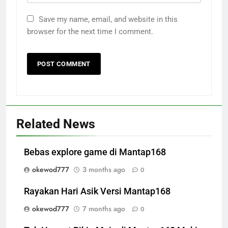
Save my name, email, and website in this
browser for the next time I comment.
Related News
Bebas explore game di Mantap168
okewod777
3 months ago
0
Rayakan Hari Asik Versi Mantap168
okewod777
7 months ago
0