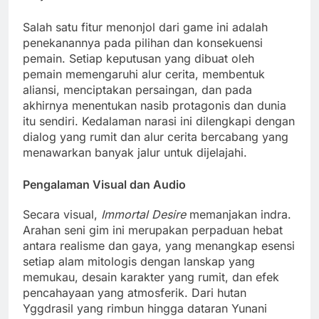
Salah satu fitur menonjol dari game ini adalah
penekanannya pada pilihan dan konsekuensi
pemain. Setiap keputusan yang dibuat oleh
pemain memengaruhi alur cerita, membentuk
aliansi, menciptakan persaingan, dan pada
akhirnya menentukan nasib protagonis dan dunia
itu sendiri. Kedalaman narasi ini dilengkapi dengan
dialog yang rumit dan alur cerita bercabang yang
menawarkan banyak jalur untuk dijelajahi.
Pengalaman Visual dan Audio
Secara visual,
Immortal Desire
memanjakan indra.
Arahan seni gim ini merupakan perpaduan hebat
antara realisme dan gaya, yang menangkap esensi
setiap alam mitologis dengan lanskap yang
memukau, desain karakter yang rumit, dan efek
pencahayaan yang atmosferik. Dari hutan
Yggdrasil yang rimbun hingga dataran Yunani