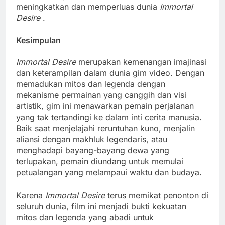
meningkatkan dan memperluas dunia
Immortal
Desire
.
Kesimpulan
Immortal Desire
merupakan kemenangan imajinasi
dan keterampilan dalam dunia gim video. Dengan
memadukan mitos dan legenda dengan
mekanisme permainan yang canggih dan visi
artistik, gim ini menawarkan pemain perjalanan
yang tak tertandingi ke dalam inti cerita manusia.
Baik saat menjelajahi reruntuhan kuno, menjalin
aliansi dengan makhluk legendaris, atau
menghadapi bayang-bayang dewa yang
terlupakan, pemain diundang untuk memulai
petualangan yang melampaui waktu dan budaya.
Karena
Immortal Desire
terus memikat penonton di
seluruh dunia, film ini menjadi bukti kekuatan
mitos dan legenda yang abadi untuk