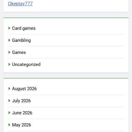
Okeplay777
Card games
Gambling
Games
Uncategorized
August 2026
July 2026
June 2026
May 2026