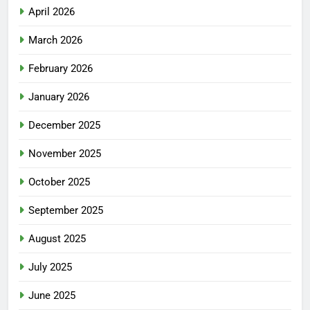
April 2026
March 2026
February 2026
January 2026
December 2025
November 2025
October 2025
September 2025
August 2025
July 2025
June 2025