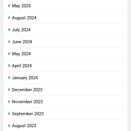
May 2025
August 2024
July 2024
June 2024
May 2024
April 2024
January 2024
December 2023
November 2023
September 2023
August 2023