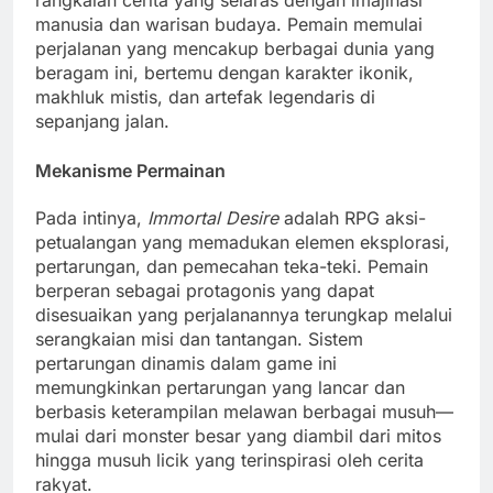
rangkaian cerita yang selaras dengan imajinasi
manusia dan warisan budaya. Pemain memulai
perjalanan yang mencakup berbagai dunia yang
beragam ini, bertemu dengan karakter ikonik,
makhluk mistis, dan artefak legendaris di
sepanjang jalan.
Mekanisme Permainan
Pada intinya,
Immortal Desire
adalah RPG aksi-
petualangan yang memadukan elemen eksplorasi,
pertarungan, dan pemecahan teka-teki. Pemain
berperan sebagai protagonis yang dapat
disesuaikan yang perjalanannya terungkap melalui
serangkaian misi dan tantangan. Sistem
pertarungan dinamis dalam game ini
memungkinkan pertarungan yang lancar dan
berbasis keterampilan melawan berbagai musuh—
mulai dari monster besar yang diambil dari mitos
hingga musuh licik yang terinspirasi oleh cerita
rakyat.