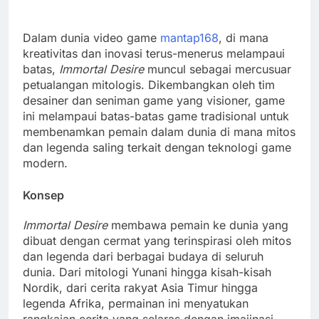
Dalam dunia video game
mantap168
, di mana
kreativitas dan inovasi terus-menerus melampaui
batas,
Immortal Desire
muncul sebagai mercusuar
petualangan mitologis. Dikembangkan oleh tim
desainer dan seniman game yang visioner, game
ini melampaui batas-batas game tradisional untuk
membenamkan pemain dalam dunia di mana mitos
dan legenda saling terkait dengan teknologi game
modern.
Konsep
Immortal Desire
membawa pemain ke dunia yang
dibuat dengan cermat yang terinspirasi oleh mitos
dan legenda dari berbagai budaya di seluruh
dunia. Dari mitologi Yunani hingga kisah-kisah
Nordik, dari cerita rakyat Asia Timur hingga
legenda Afrika, permainan ini menyatukan