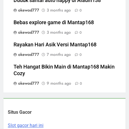
Duduk santai auto happy di Aladin138
okewod777
3 months ago
0
Bebas explore game di Mantap168
okewod777
3 months ago
0
Rayakan Hari Asik Versi Mantap168
okewod777
7 months ago
0
Teh Hangat Bikin Main di Mantap168 Makin
Cozy
okewod777
9 months ago
0
Situs Gacor
Slot gacor hari ini