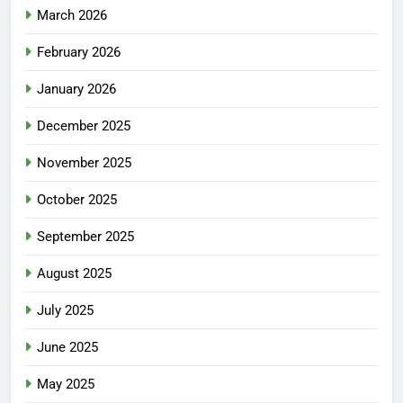
March 2026
February 2026
January 2026
December 2025
November 2025
October 2025
September 2025
August 2025
July 2025
June 2025
May 2025