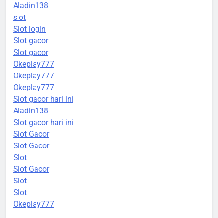
Aladin138
slot
Slot login
Slot gacor
Slot gacor
Okeplay777
Okeplay777
Okeplay777
Slot gacor hari ini
Aladin138
Slot gacor hari ini
Slot Gacor
Slot Gacor
Slot
Slot Gacor
Slot
Slot
Okeplay777