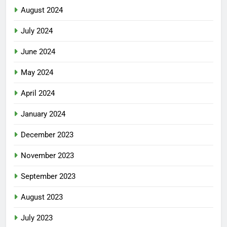
August 2024
July 2024
June 2024
May 2024
April 2024
January 2024
December 2023
November 2023
September 2023
August 2023
July 2023