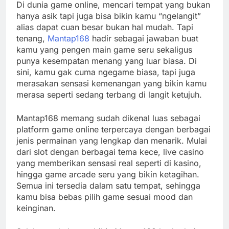
Di dunia game online, mencari tempat yang bukan
hanya asik tapi juga bisa bikin kamu “ngelangit”
alias dapat cuan besar bukan hal mudah. Tapi
tenang,
Mantap168
hadir sebagai jawaban buat
kamu yang pengen main game seru sekaligus
punya kesempatan menang yang luar biasa. Di
sini, kamu gak cuma ngegame biasa, tapi juga
merasakan sensasi kemenangan yang bikin kamu
merasa seperti sedang terbang di langit ketujuh.
Mantap168 memang sudah dikenal luas sebagai
platform game online terpercaya dengan berbagai
jenis permainan yang lengkap dan menarik. Mulai
dari slot dengan berbagai tema kece, live casino
yang memberikan sensasi real seperti di kasino,
hingga game arcade seru yang bikin ketagihan.
Semua ini tersedia dalam satu tempat, sehingga
kamu bisa bebas pilih game sesuai mood dan
keinginan.