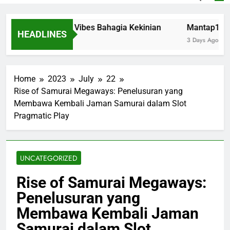
Aladin138 Bawa Vibes Bahagia Kekinian
Mantap168 Ha
HEADLINES
19 Hours Ago
3 Days Ago
Home
2023
July
22
Rise of Samurai Megaways: Penelusuran yang
Membawa Kembali Jaman Samurai dalam Slot
Pragmatic Play
UNCATEGORIZED
Rise of Samurai Megaways:
Penelusuran yang
Membawa Kembali Jaman
Samurai dalam Slot