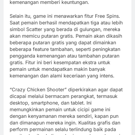
kemenangan memberi keuntungan.
Selain itu, game ini menawarkan fitur Free Spins.
Saat pemain berhasil mendapatkan tiga atau lebih
simbol Scatter yang berada di gulungan, mereka
akan memicu putaran gratis. Pemain akan dikasih
beberapa putaran gratis yang dapat dimainkan
beberapa feature tambahan, seperti peningkatan
pengganda kemenangan atau tambahan putaran
gratis. Fitur ini beri kesempatan ekstra untuk
pemain untuk mendapatkan makin banyak
kemenangan dan alami keceriaan yang intens.
“Crazy Chicken Shooter” diperkirakan agar dapat
dicapai melalui bermacam perangkat, termasuk
desktop, smartphone, dan tablet. Ini
memungkinkan pemain untuk cicipi game ini
dengan kenyamanan mereka sendiri, kapan pun
dan dimanapun mereka ingin. Kualitas grafis dan
perform permainan selalu terlindung baik pada