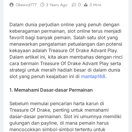
0
Okewod777
3 Years Ago
5 Mins
Dalam dunia perjudian online yang penuh dengan
keberagaman permainan, slot online terus menjadi
favorit bagi banyak pemain. Salah satu slot yang
menawarkan pengalaman petualangan dan potensi
kekayaan adalah Treasure Of Drake Advant Play.
Dalam artikel ini, kita akan membahas dengan rinci
cara bermain Treasure Of Drake Advant Play serta
strategi untuk meraih hadiah besar di dalam dunia
slot yang penuh keajaiban ini di
mantap168
.
1. Memahami Dasar-dasar Permainan
Sebelum memulai pencarian harta karun di
Treasure Of Drake, penting untuk memahami
dasar-dasar permainan. Slot ini umumnya memiliki
gulungan dan payline, di mana pemain harus
mencocokkan simbol-simbol tertentu untuk