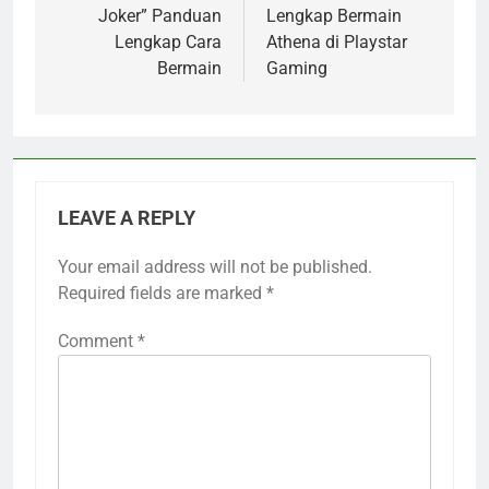
Joker” Panduan
Lengkap Bermain
Lengkap Cara
Athena di Playstar
Bermain
Gaming
LEAVE A REPLY
Your email address will not be published.
Required fields are marked
*
Comment
*