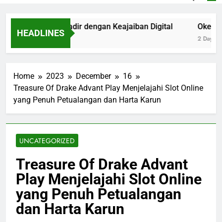
Mantap168 Hadir dengan Keajaiban Digital
Okeplay
HEADLINES
12 Hours Ago
2 Days Ago
Home
2023
December
16
Treasure Of Drake Advant Play Menjelajahi Slot Online
yang Penuh Petualangan dan Harta Karun
UNCATEGORIZED
Treasure Of Drake Advant
Play Menjelajahi Slot Online
yang Penuh Petualangan
dan Harta Karun