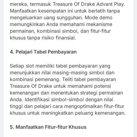
mereka, termasuk Treasure Of Drake Advant Play.
Manfaatkan kesempatan ini untuk berlatih tanpa
mengeluarkan uang sungguhan. Mode demo
memungkinkan Anda memahami mekanisme
permainan, kombinasi simbol, dan fitur-fitur
khusus tanpa risiko finansial.
4. Pelajari Tabel Pembayaran
Setiap slot memiliki tabel pembayaran yang
menunjukkan nilai masing-masing simbol dan
kombinasi pemenang. Teliti tabel pembayaran
Treasure Of Drake untuk memahami potensi
kemenangan dan menentukan strategi permainan
Anda. Identifikasi simbol-simbol dengan nilai
tinggi dan pelajari cara mengoptimalkan fitur-fitur
khusus untuk meningkatkan peluang kemenangan.
5. Manfaatkan Fitur-fitur Khusus