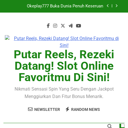
Skip
Okeplay777 Buka Dunia Penuh Keseruan
to
content
Mantap168 Bawa Studio Digital Modern
Aladin138 Bawa Akses Makin Cepat
Mantap168 Hadir dengan Keajaiban Digital
Putar Reels, Rezeki
Okeplay777 Buka Dunia Penuh Keseruan
Datang! Slot Online
Mantap168 Bawa Studio Digital Modern
Favoritmu Di Sini!
Aladin138 Bawa Akses Makin Cepat
Nikmati Sensasi Spin Yang Seru Dengan Jackpot
Menggiurkan Dan Fitur Bonus Menarik.
NEWSLETTER
RANDOM NEWS